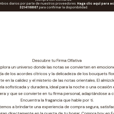
mbios diarios por parte de nuestros proveedores.
Haga clic aquí para a
Home
CATEGORIAS
Perfumes de mujer
3214116867
para confirmar la disponibilidad.
Perfumes de mujer
El Aroma de Tu Esencia
erfume es más que una fragancia: es la declaración de quién 
erfecta es el toque final que la narra. Un perfume no solo comp
adapta a cada capítulo de tu vida.
Descubre tu Firma Olfativa
plora un universo donde las notas se convierten en emocion
a de los acordes cítricos y la delicadeza de los bouquets flor
 la calidez y el misterio de las notas orientales. El almizcle
la sofisticada y duradera, ideal para la noche o una ocasión 
era y que se convierte en tu firma personal, adaptándose a 
Encuentra la fragancia que hable por ti.
mos a brindarte una experiencia de compra segura, satisfac
egan directamente en la puerta de tu hogar. Compra hoy en 