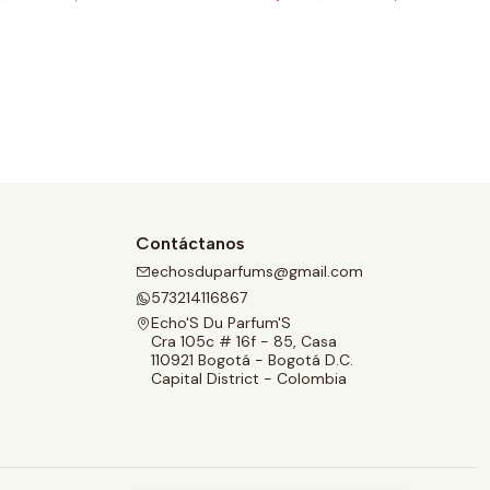
Contáctanos
echosduparfums@gmail.com
573214116867
Echo'S Du Parfum'S
Cra 105c # 16f - 85, Casa
110921 Bogotá - Bogotá D.C.
Capital District - Colombia