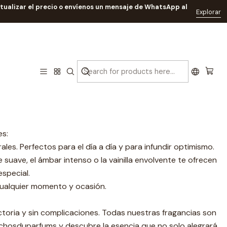
ctualizar el precio o envíenos un mensaje de WhatsApp al
Explorar
eres.
lementa tu estilo; realza tu esencia, refleja tu carácter y se
es:
ales. Perfectos para el día a día y para infundir optimismo.
 suave, el ámbar intenso o la vainilla envolvente te ofrecen
especial.
cualquier momento y ocasión.
toria y sin complicaciones. Todas nuestras fragancias son
Echosduparfums y descubre la esencia que no solo alegrará