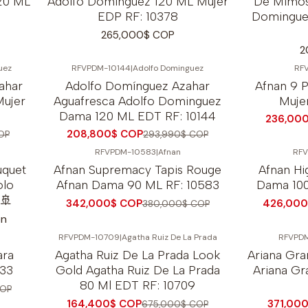
20 ML
Adolfo Dominguez 120 ML Mujer
De Mimos
EDP RF: 10378
Domingue
265,000$ COP
2
uez
RFVPDM-10144
|
Adolfo Dominguez
RF
-29%
OFF
-7%
OFF
ahar
Adolfo Domínguez Azahar
Afnan 9 
Mujer
Aguafresca Adolfo Dominguez
Muje
Dama 120 ML EDT RF: 10144
236,00
208,800$ COP
OP
293,990$ COP
RFVPDM-10583
|
Afnan
RFV
-10%
OFF
-5%
OFF
uquet
Afnan Supremacy Tapis Rouge
Afnan Hi
No disponible
No disponible
olo
Afnan Dama 90 ML RF: 10583
Dama 100
️🚢
342,000$ COP
426,000
380,000$ COP
ón
RFVPDM-10709
|
Agatha Ruiz De La Prada
RFVPDM
-76%
OFF
-11%
OFF
ara
Agatha Ruiz De La Prada Look
Ariana Gra
733
Gold Agatha Ruiz De La Prada
Ariana Gr
80 Ml EDT RF: 10709
OP
164,400$ COP
371,00
675,000$ COP