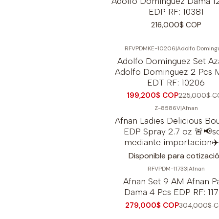
Adolfo Dominguez Dama 1
EDP RF: 10381
216,000$ COP
RFVPDMKE-10206
|
Adolfo Doming
-11%
OFF
Adolfo Domínguez Set Az
Adolfo Dominguez 2 Pcs 
EDT RF: 10206
199,200$ COP
225,000$ C
Z-8586V
|
Afnan
Afnan Ladies Delicious Bo
EDP Spray 2.7 oz 🚨📢s
mediante importacion✈
Disponible para cotizaci
RFVPDM-11733
|
Afnan
-8%
OFF
Afnan Set 9 AM Afnan P
Dama 4 Pcs EDP RF: 11
279,000$ COP
304,000$ C