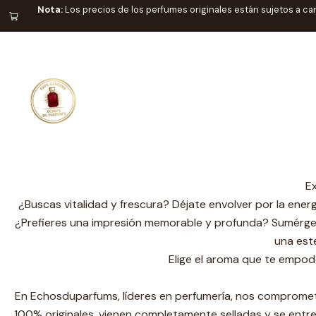
Nota:
Los precios de los perfumes originales están sujetos a ca
Tu p
Cada mujer lleva consigo una historia única, y la fragancia p
Ex
¿Buscas vitalidad y frescura? Déjate envolver por la energí
¿Prefieres una impresión memorable y profunda? Sumérgete en
una este
Elige el aroma que te empod
En Echosduparfums, líderes en perfumería, nos compromete
100% originales, vienen completamente selladas y se entr