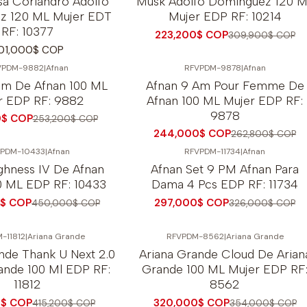
a Coriandro Adolfo
Musk Adolfo Dominguez 120 
z 120 ML Mujer EDT
Mujer EDP RF: 10214
RF: 10377
223,200$ COP
309,900$ COP
01,000$ COP
VPDM-9882
|
Afnan
RFVPDM-9878
|
Afnan
-7%
OFF
Pm De Afnan 100 ML
Afnan 9 Am Pour Femme De
r EDP RF: 9882
Afnan 100 ML Mujer EDP RF:
9878
0$ COP
253,200$ COP
244,000$ COP
262,800$ COP
PDM-10433
|
Afnan
RFVPDM-11734
|
Afnan
-9%
OFF
ghness IV De Afnan
Afnan Set 9 PM Afnan Para
 ML EDP RF: 10433
Dama 4 Pcs EDP RF: 11734
$ COP
297,000$ COP
450,000$ COP
326,000$ COP
-11812
|
Ariana Grande
RFVPDM-8562
|
Ariana Grande
-10%
OFF
nde Thank U Next 2.0
Ariana Grande Cloud De Arian
ande 100 Ml EDP RF:
Grande 100 ML Mujer EDP RF
11812
8562
0$ COP
320,000$ COP
415,200$ COP
354,000$ COP