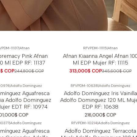
VPDM-11137
|
Afnan
RFVPDM-11115
|
Afnan
-9%
OFF
premacy Pink Afnan
Afnan Kiaanna Angel Afnan 10
0 Ml EDP RF: 11137
Ml EDP Mujer RF: 11115
0$ COP
313,000$ COP
244,800$ COP
345,600$ COP
10974
|
Adolfo Dominguez
RFVPDM-10638
|
Adolfo Dominguez
mínguez Aguafresca
Adolfo Domínguez Iris Vainilla
ia Adolfo Dominguez
Adolfo Dominguez 120 ML Muj
ujer EDT RF: 10974
EDP RF: 10638
01,000$ COP
216,000$ COP
10377
|
Adolfo Dominguez
RFVPDM-10214
|
Adolfo Dominguez
-28%
OFF
mínguez Aguafresca
Adolfo Domínguez Terracota