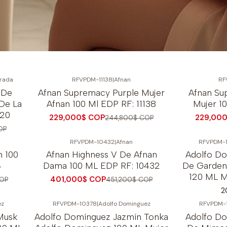
Prada
RFVPDM-11138
|
Afnan
RF
-6%
OFF
-6%
OFF
 De
Afnan Supremacy Purple Mujer
Afnan Su
De La
Afnan 100 Ml EDP RF: 11138
Mujer 10
620
229,000$ COP
229,00
244,800$ COP
OP
RFVPDM-10432
|
Afnan
RFVPDM-
-11%
OFF
n 100
Afnan Highness V De Afnan
Adolfo Do
4
Dama 100 ML EDP RF: 10432
De Garden
120 ML M
401,000$ COP
OP
451,200$ COP
2
ez
RFVPDM-10378
|
Adolfo Dominguez
RFVPDM-
Musk
Adolfo Domínguez Jazmín Tonka
Adolfo Do