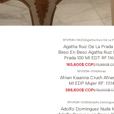
RFVPDM-11620
|
Agatha Ruiz De La 
-40%
OFF
Agatha Ruiz De La Prada
Beso En Beso Agatha Ruiz 
Prada 100 Ml EDT RF:11
165,600$ COP
275,990$ C
RFVPDM-11114
|
Afnan
-33%
OFF
Afnan Kiaanna Crush Afna
Ml EDP Mujer RF: 1111
388,800$ COP
579,000$ C
RFVPDM-10381
|
Adolfo Domingu
Adolfo Domínguez Nude 