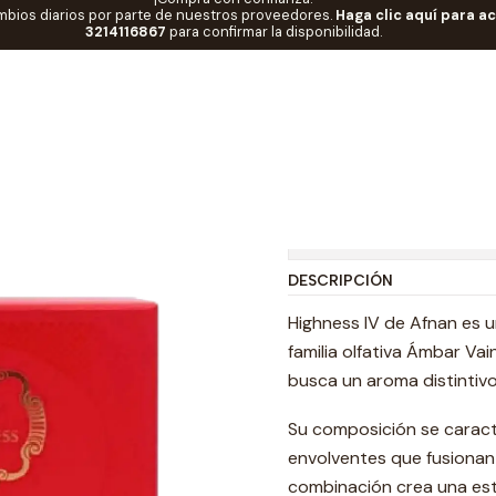
mbios diarios por parte de nuestros proveedores.
Haga clic aquí para a
RIAS
🚀Marcas EI
Afnan
Afnan Highness IV De Afnan Dama 100 M
3214116867
para confirmar la disponibilidad.
|
Afnan Highn
EDP RF: 104
Mostrar stock de ubi
DESCRIPCIÓN
Highness IV de Afnan es 
familia olfativa Ámbar Vai
busca un aroma distintiv
Su composición se caracte
envolventes que fusionan e
combinación crea una este