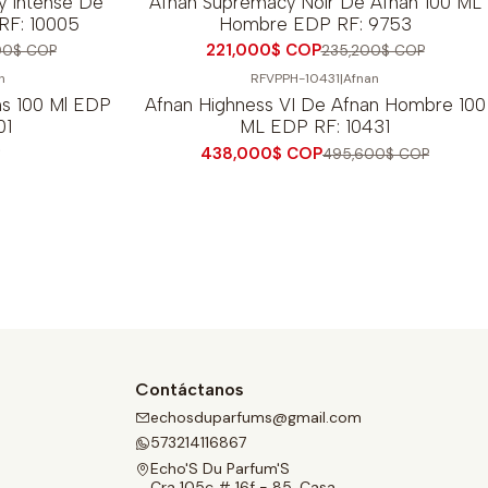
y Intense De
Afnan Supremacy Noir De Afnan 100 ML
RF: 10005
Hombre EDP RF: 9753
221,000$ COP
00$ COP
235,200$ COP
h
RFVPPH-10431
|
Afnan
-12%
OFF
ms 100 Ml EDP
Afnan Highness VI De Afnan Hombre 100
01
ML EDP RF: 10431
P
438,000$ COP
495,600$ COP
Contáctanos
echosduparfums@gmail.com
573214116867
Echo'S Du Parfum'S
Cra 105c # 16f - 85, Casa