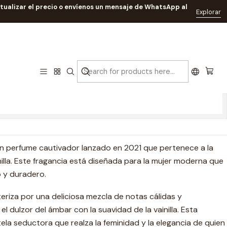
ctualizar el precio o envíenos un mensaje de WhatsApp al
L EDP RF: 10433
Explorar
ess IV De Afnan Dama 100 ML
33
caciones
un perfume cautivador lanzado en 2021 que pertenece a la
nilla. Este fragancia está diseñada para la mujer moderna que
o y duradero.
riza por una deliciosa mezcla de notas cálidas y
l dulzor del ámbar con la suavidad de la vainilla. Esta
la seductora que realza la feminidad y la elegancia de quien