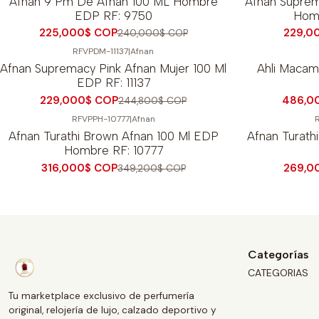
Afnan 9 Pm De Afnan 100 ML Hombre
Afnan Suprem
EDP RF: 9750
Hom
225,000$ COP
229,0
240,000$ COP
RFVPDM-11137
|
Afnan
-6%
OFF
-17%
OFF
Afnan Supremacy Pink Afnan Mujer 100 Ml
Ahli Macam
EDP RF: 11137
229,000$ COP
486,0
244,800$ COP
RFVPPH-10777
|
Afnan
-10%
OFF
-8%
OFF
Afnan Turathi Brown Afnan 100 Ml EDP
Afnan Turath
Hombre RF: 10777
316,000$ COP
269,0
349,200$ COP
Categorías
CATEGORIAS
Tu marketplace exclusivo de perfumería
original, relojería de lujo, calzado deportivo y