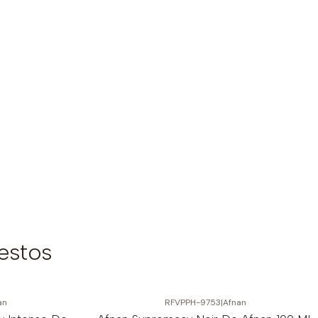
estos
an
RFVPPH-9753
|
Afnan
-6%
OFF