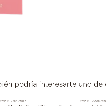
ién podría interesarte uno de 
RFVPPH-9754
|
Afnan
RFVPPH-10005
|
Afn
-10%
OFF