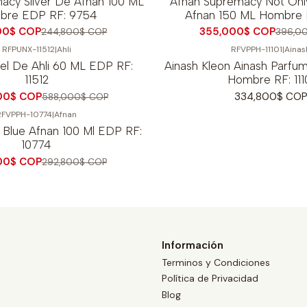
acy Silver De Afnan 100 ML
Afnan Supremacy Not Onl
bre EDP RF: 9754
Afnan 150 ML Hombre 
00$ COP
355,000$ COP
244,800$ COP
396,0
RFPUNX-11512
|
Ahli
RFVPPH-11101
|
Ainas
el De Ahli 60 ML EDP RF:
Ainash Kleon Ainash Parfu
11512
Hombre RF: 111
00$ COP
334,800$ CO
588,000$ COP
RFVPPH-10774
|
Afnan
i Blue Afnan 100 Ml EDP RF:
10774
00$ COP
292,800$ COP
Información
Terminos y Condiciones
Política de Privacidad
Blog