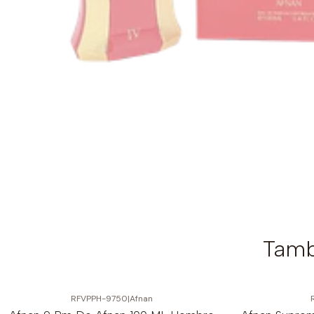
Tamb
RFVPPH-9750
|
Afnan
-6%
OFF
-6%
OFF