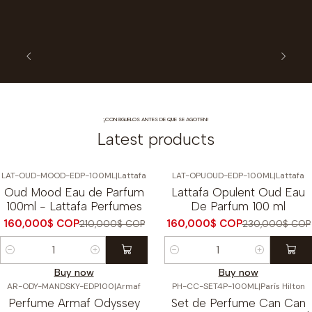
¡CONSIGUELOS ANTES DE QUE SE AGOTEN!
Latest products
LAT-OUD-MOOD-EDP-100ML
|
Lattafa
LAT-OPUOUD-EDP-100ML
|
Lattafa
-24%
OFF
-30%
OFF
Oud Mood Eau de Parfum
Lattafa Opulent Oud Eau
Nuevo
Nuevo
100ml - Lattafa Perfumes
De Parfum 100 ml
160,000$ COP
160,000$ COP
210,000$ COP
230,000$ COP
Cantidad
Cantidad
Buy now
Buy now
AR-ODY-MANDSKY-EDP100
|
Armaf
PH-CC-SET4P-100ML
|
París Hilton
-19%
OFF
-18%
OFF
Perfume Armaf Odyssey
Set de Perfume Can Can