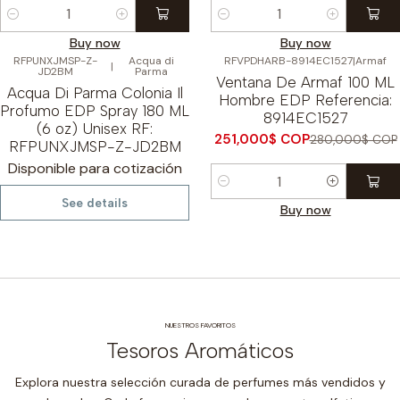
Cantidad
Cantidad
Buy now
Buy now
RFPUNXJMSP-Z-
Acqua di
RFVPDHARB-8914EC1527
|
Armaf
|
-10%
OFF
JD2BM
Parma
Ventana De Armaf 100 ML
Acqua Di Parma Colonia Il
Hombre EDP Referencia:
Profumo EDP Spray 180 ML
8914EC1527
(6 oz) Unisex RF:
251,000$ COP
280,000$ COP
RFPUNXJMSP-Z-JD2BM
Disponible para cotización
Cantidad
See details
Buy now
NUESTROS FAVORITOS
Tesoros Aromáticos
Explora nuestra selección curada de perfumes más vendidos y