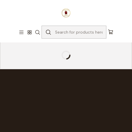
¡Compra con confianza!
Nota:
Los precios de los perfumes originales están sujetos a
cambios diarios por parte de nuestros proveedores.
Haga clic
aquí para actualizar el precio o envíenos un mensaje de
WhatsApp al 3214116867
para confirmar la disponibilidad.
Explorar
PERFUMERIA ORIGINAL & MODA
Encuentra tu estilo exclusivo
Descubre un universo de elegancia diseñado para ti. Te garantizamos
perfumería 100% original de las mejores marcas, junto con una
exclusiva selección de alta relojería, calzado y moda. Encuentra hoy el
accesorio perfecto para tu estilo.