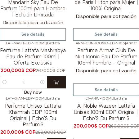
Mandarin Sky Eau De
de Paris Hilton para Mujer |
Parfum 100ml para Hombre
100% Original
| Edición Limitada
Disponible para cotización
Disponible para cotización
See details
See details
LAT-MASH-EDP-100ML
|
Lattafa
ARM-CDN-ICONIC-EDP-105
|
Armaf
-25%
OFF
-32%
OFF
Perfume Lattafa Mashrabya
Perfume Armaf Club De
Agotado
Eau de Parfum 100ml |
Nuit Iconic Eau De Parfum
Oferta Exclusiva
105ml hombre - Original
200,000$ COP
Disponible para cotización
267,000$ COP
Cantidad
See details
Buy now
LAT-KHAM-EDP-100ML
|
Lattafa
LT-ANW-100ML
|
Lattafa
-33%
OFF
-29%
OFF
Perfume Unisex Lattafa
Al Noble Wazeer Lattafa
Khamrah EDP 100ml
Unisex 100ml EDP Original |
Original | Echo'S Du
Echo'S Du Parfum'S
Parfum'S
200,000$ COP
280,000$ COP
200,000$ COP
299,000$ COP