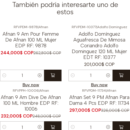
También podría interesarte uno de
estos
RFVPDM-9878
|
Afnan
RFVPDM-10377
|
Adolfo Dominguez
-7%
OFF
Afnan 9 Am Pour Femme
Adolfo Domínguez
De Afnan 100 ML Mujer
Aguafresca De Mimosa
EDP RF: 9878
Coriandro Adolfo
Dominguez 120 ML Mujer
244,000$ COP
262,800$ COP
EDT RF: 10377
201,000$ COP
Cantidad
Cantidad
Buy now
Buy now
RFVPPH-10006
|
Afnan
RFVPDM-11734
|
Afnan
-6%
OFF
-9%
OFF
Afnan 9 Am Dive De Afnan
Afnan Set 9 PM Afnan Para
100 ML Hombre EDP RF:
Dama 4 Pcs EDP RF: 11734
10006
297,000$ COP
326,000$ COP
232,000$ COP
248,000$ COP