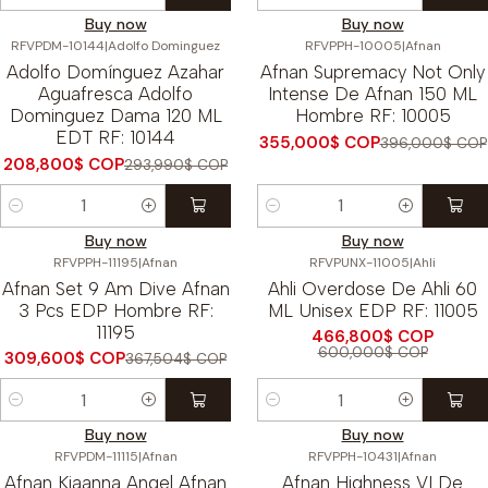
Cantidad
Cantidad
Buy now
Buy now
RFVPDM-10144
|
Adolfo Dominguez
RFVPPH-10005
|
Afnan
-29%
OFF
-10%
OFF
Adolfo Domínguez Azahar
Afnan Supremacy Not Only
Aguafresca Adolfo
Intense De Afnan 150 ML
Dominguez Dama 120 ML
Hombre RF: 10005
EDT RF: 10144
355,000$ COP
396,000$ COP
208,800$ COP
293,990$ COP
Cantidad
Cantidad
Buy now
Buy now
RFVPPH-11195
|
Afnan
RFVPUNX-11005
|
Ahli
-16%
OFF
-22%
OFF
Afnan Set 9 Am Dive Afnan
Ahli Overdose De Ahli 60
3 Pcs EDP Hombre RF:
ML Unisex EDP RF: 11005
11195
466,800$ COP
600,000$ COP
309,600$ COP
367,504$ COP
Cantidad
Cantidad
Buy now
Buy now
RFVPDM-11115
|
Afnan
RFVPPH-10431
|
Afnan
-9%
OFF
-12%
OFF
Afnan Kiaanna Angel Afnan
Afnan Highness VI De