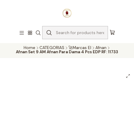
¡Compra con confianza!
Nota:
Los precios de los perfumes originales están sujetos a
cambios diarios por parte de nuestros proveedores.
Haga clic
aquí para actualizar el precio o envíenos un mensaje de
WhatsApp al 3214116867
para confirmar la disponibilidad.
Explorar
Home
CATEGORIAS
🚀Marcas EI
Afnan
Afnan Set 9 AM Afnan Para Dama 4 Pcs EDP RF: 11733