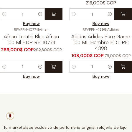
216,000$ COP
Cantidad
Cantidad
Buy now
Buy now
RFVPPH-10774
|
Afnan
RFVPPH-4398
|
Adidas
-8%
OFF
-40%
OFF
Afnan Turathi Blue Afnan
Adidas Adidas Pure Game
100 Ml EDP RF: 10774
100 ML Hombre EDT RF:
4398
269,000$ COP
292,800$ COP
108,000$ COP
179,000$ COP
Cantidad
Cantidad
Buy now
Buy now
Tu marketplace exclusivo de perfumería original, relojería de lujo,