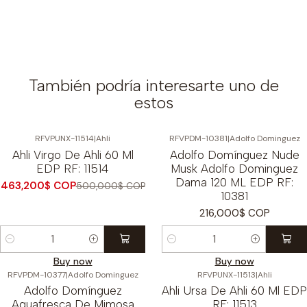
También podría interesarte uno de
estos
RFVPUNX-11514
|
Ahli
RFVPDM-10381
|
Adolfo Dominguez
-7%
OFF
Ahli Virgo De Ahli 60 Ml
Adolfo Domínguez Nude
EDP RF: 11514
Musk Adolfo Dominguez
Dama 120 ML EDP RF:
463,200$ COP
500,000$ COP
10381
216,000$ COP
Cantidad
Cantidad
Buy now
Buy now
RFVPDM-10377
|
Adolfo Dominguez
RFVPUNX-11513
|
Ahli
-7%
OFF
Adolfo Domínguez
Ahli Ursa De Ahli 60 Ml EDP
Aguafresca De Mimosa
RF: 11513