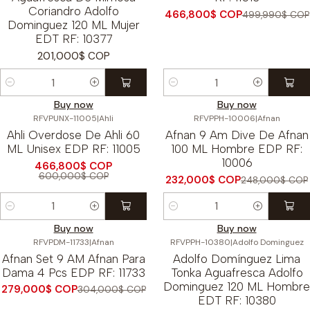
Coriandro Adolfo
466,800$ COP
499,990$ COP
Dominguez 120 ML Mujer
EDT RF: 10377
201,000$ COP
Cantidad
Cantidad
Buy now
Buy now
RFVPUNX-11005
|
Ahli
RFVPPH-10006
|
Afnan
-22%
OFF
-6%
OFF
Ahli Overdose De Ahli 60
Afnan 9 Am Dive De Afnan
ML Unisex EDP RF: 11005
100 ML Hombre EDP RF:
10006
466,800$ COP
600,000$ COP
232,000$ COP
248,000$ COP
Cantidad
Cantidad
Buy now
Buy now
RFVPDM-11733
|
Afnan
RFVPPH-10380
|
Adolfo Dominguez
-8%
OFF
Afnan Set 9 AM Afnan Para
Adolfo Domínguez Lima
Dama 4 Pcs EDP RF: 11733
Tonka Aguafresca Adolfo
Dominguez 120 ML Hombre
279,000$ COP
304,000$ COP
EDT RF: 10380