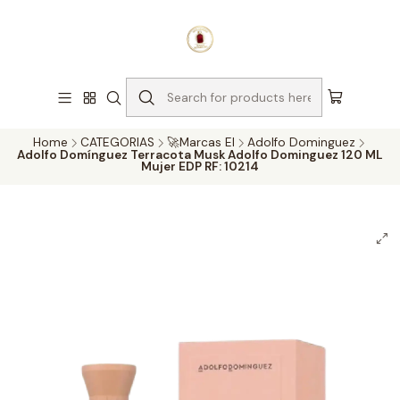
¡Compra con confianza!
Nota:
Los precios de los perfumes originales están sujetos a
cambios diarios por parte de nuestros proveedores.
Haga clic
aquí para actualizar el precio o envíenos un mensaje de
WhatsApp al 3214116867
para confirmar la disponibilidad.
Explorar
Home
CATEGORIAS
🚀Marcas EI
Adolfo Dominguez
Adolfo Domínguez Terracota Musk Adolfo Dominguez 120 ML
Mujer EDP RF: 10214