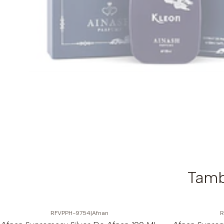
Tamb
RFVPPH-9754
|
Afnan
R
-6%
OFF
-44%
OFF