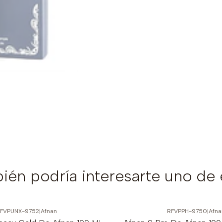
ién podría interesarte uno de 
FVPUNX-9752
|
Afnan
RFVPPH-9750
|
Afna
-6%
OFF