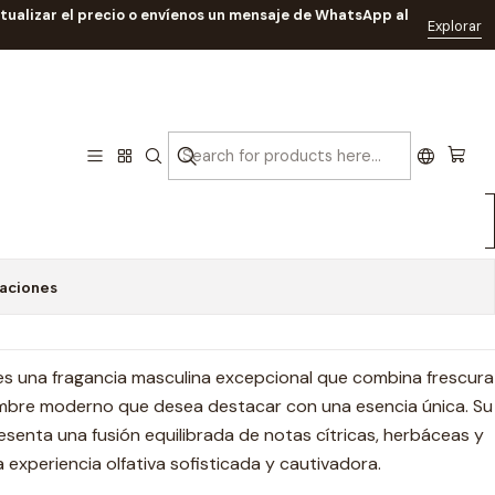
ctualizar el precio o envíenos un mensaje de WhatsApp al
 Hombre RF: 11101
Explorar
 Ainash Parfums 100 Ml EDP
1101
regar al Carrito
Buy now
caciones
es una fragancia masculina excepcional que combina frescura
 hombre moderno que desea destacar con una esencia única. Su
senta una fusión equilibrada de notas cítricas, herbáceas y
xperiencia olfativa sofisticada y cautivadora.