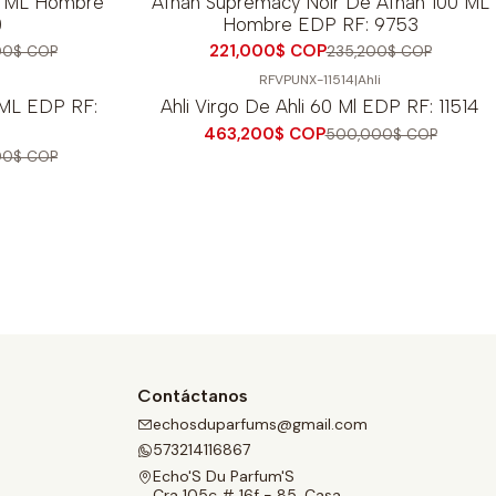
0 ML Hombre
Afnan Supremacy Noir De Afnan 100 ML
0
Hombre EDP RF: 9753
221,000$ COP
00$ COP
235,200$ COP
RFVPUNX-11514
|
Ahli
-7%
OFF
 ML EDP RF:
Ahli Virgo De Ahli 60 Ml EDP RF: 11514
463,200$ COP
500,000$ COP
00$ COP
Contáctanos
echosduparfums@gmail.com
573214116867
Echo'S Du Parfum'S
Cra 105c # 16f - 85, Casa