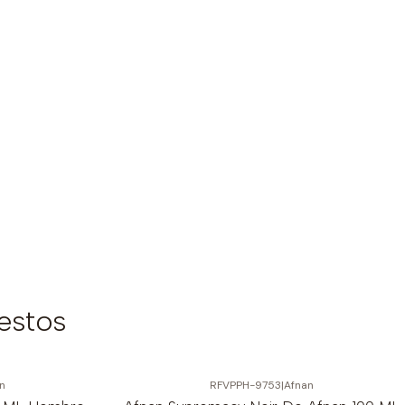
estos
n
RFVPPH-9753
|
Afnan
-6%
OFF