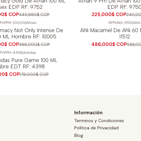
macy Gold De Afnan 100 ML
Afnan 9 Pm De Afnan 10
sex EDP RF: 9752
EDP RF: 975
00$ COP
225,000$ COP
445,990$ COP
240,0
FVPPH-10005
|
Afnan
RFPUNX-11512
|
Ahli
-17%
OFF
macy Not Only Intense De
Ahli Macamel De Ahli 60
0 ML Hombre RF: 10005
11512
00$ COP
486,000$ COP
396,000$ COP
588,0
FVPPH-4398
|
Adidas
didas Pure Game 100 ML
bre EDT RF: 4398
00$ COP
179,000$ COP
Información
Terminos y Condiciones
Política de Privacidad
Blog