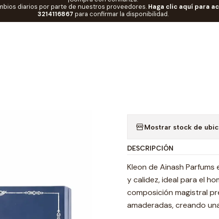
mbios diarios por parte de nuestros proveedores.
Haga clic aquí para a
IAS
🚀Marcas EI
Ainash
Ainash Kleon Ainash Parfums 100 Ml EDP
3214116867
para confirmar la disponibilidad.
|
Ainash Kleon
Hombre RF: 1
Ag
Cantidad
Mostrar stock de ubi
DESCRIPCIÓN
Kleon de Ainash Parfums 
y calidez, ideal para el
composición magistral pre
amaderadas, creando una e