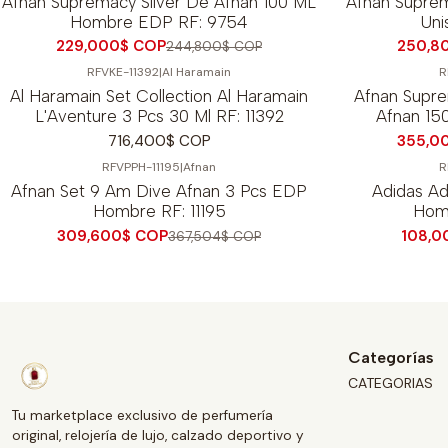
Afnan Supremacy Silver De Afnan 100 ML
Afnan Supre
Hombre EDP RF: 9754
Uni
229,000$ COP
250,8
244,800$ COP
RFVKE-11392
|
Al Haramain
R
-10%
OFF
Al Haramain Set Collection Al Haramain
Afnan Supre
L'Aventure 3 Pcs 30 Ml RF: 11392
Afnan 15
716,400$ COP
355,0
RFVPPH-11195
|
Afnan
R
-16%
OFF
-40%
OFF
Afnan Set 9 Am Dive Afnan 3 Pcs EDP
Adidas A
Hombre RF: 11195
Hom
309,600$ COP
108,0
367,504$ COP
Categorías
CATEGORIAS
Tu marketplace exclusivo de perfumería
original, relojería de lujo, calzado deportivo y