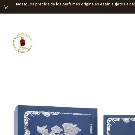
Nota:
Los precios de los perfumes originales están sujetos a ca
Home
CATEGOR