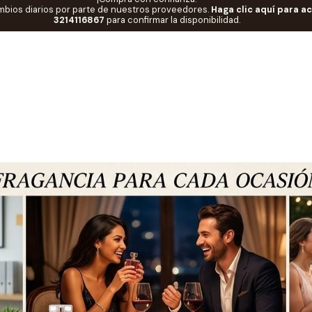
mbios diarios por parte de nuestros proveedores.
Haga clic aquí para a
Inicio
Blog
Ocasiones VS Aroma
3214116867
para confirmar la disponibilidad.
PUBLICADO EL 7/4/2026
Ocasiones VS Aroma
Blog