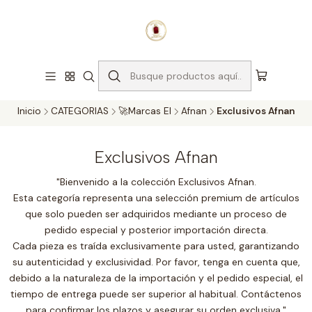
¡Compra con confianza!
Nota:
Los precios de los perfumes originales están sujetos a
cambios diarios por parte de nuestros proveedores.
Haga clic
aquí para actualizar el precio o envíenos un mensaje de
WhatsApp al 3214116867
para confirmar la disponibilidad.
Explorar
Inicio
CATEGORIAS
🚀Marcas EI
Afnan
Exclusivos Afnan
Exclusivos Afnan
"Bienvenido a la colección Exclusivos Afnan.
Esta categoría representa una selección premium de artículos
que solo pueden ser adquiridos mediante un proceso de
pedido especial y posterior importación directa.
Cada pieza es traída exclusivamente para usted, garantizando
su autenticidad y exclusividad. Por favor, tenga en cuenta que,
debido a la naturaleza de la importación y el pedido especial, el
tiempo de entrega puede ser superior al habitual. Contáctenos
para confirmar los plazos y asegurar su orden exclusiva."