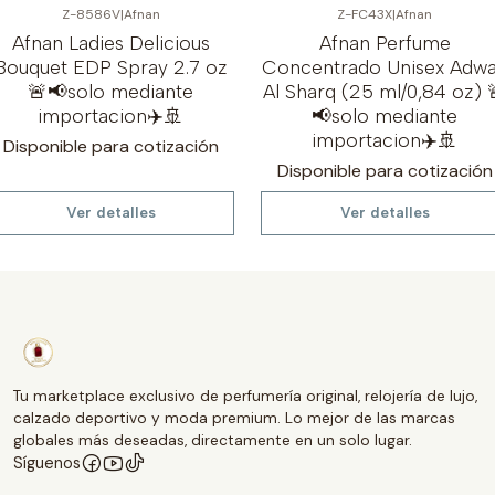
Z-8586V
|
Afnan
Z-FC43X
|
Afnan
Afnan Ladies Delicious
Afnan Perfume
Bouquet EDP Spray 2.7 oz
Concentrado Unisex Adw
🚨📢solo mediante
Al Sharq (25 ml/0,84 oz) 
importacion✈️🚢
📢solo mediante
importacion✈️🚢
Disponible para cotización
Disponible para cotización
Ver detalles
Ver detalles
Tu marketplace exclusivo de perfumería original, relojería de lujo,
calzado deportivo y moda premium. Lo mejor de las marcas
globales más deseadas, directamente en un solo lugar.
Síguenos