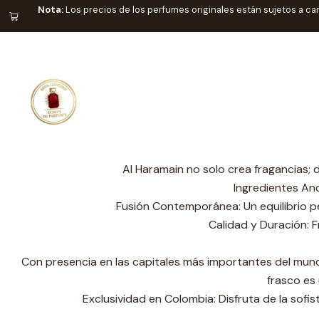
Nota:
Los precios de los perfumes originales están sujetos a ca
A
Desde su fundación en 1970 en la ciudad sagrada de La Mec
profundid
Al Haramain no solo crea fragancias; 
Ingredientes Anc
Fusión Contemporánea: Un equilibrio pe
Calidad y Duración: F
Con presencia en las capitales más importantes del mund
frasco es 
Exclusividad en Colombia: Disfruta de la sofis