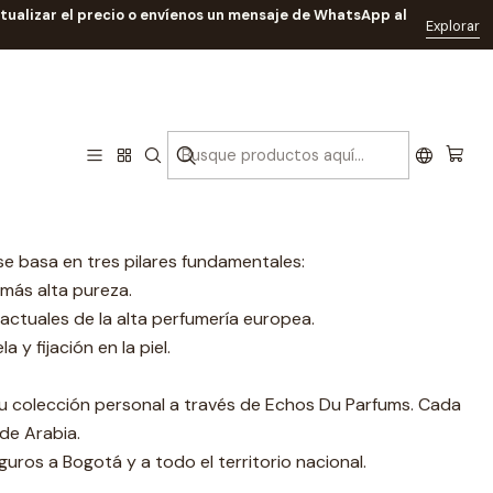
ctualizar el precio o envíenos un mensaje de WhatsApp al
Explorar
ms
n más de 50 años de maestría artesanal, la casa combina la
a moderna.
se basa en tres pilares fundamentales:
 más alta pureza.
actuales de la alta perfumería europea.
y fijación en la piel.
tu colección personal a través de Echos Du Parfums. Cada
 de Arabia.
guros a Bogotá y a todo el territorio nacional.