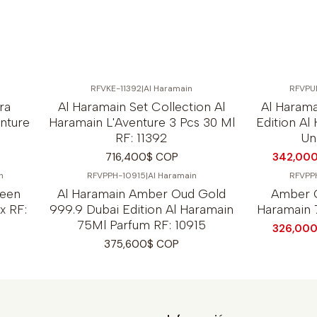
RFVKE-11392
|
Al Haramain
RFVPU
-23%
OFF
ra
Al Haramain Set Collection Al
Al Haram
nture
Haramain L'Aventure 3 Pcs 30 Ml
Edition A
RF: 11392
Un
716,400$ COP
342,00
n
RFVPPH-10915
|
Al Haramain
RFVPP
-9%
OFF
reen
Al Haramain Amber Oud Gold
Amber O
x RF:
999.9 Dubai Edition Al Haramain
Haramain 
75Ml Parfum RF: 10915
326,00
375,600$ COP