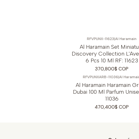
RFVPUNX-11623
|
Al Haramain
Al Haramain Set Miniatu
Discovery Collection L'Ave
6 Pcs 10 Ml RF: 11623
370,800$ COP
RFVPUNXARB-11036
|
Al Haramai
Al Haramain Haramain G
Dubai 100 Ml Parfum Unise
11036
470,400$ COP