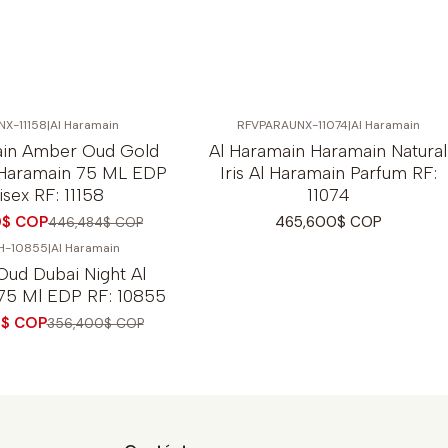
NX-11158
|
Al Haramain
RFVPARAUNX-11074
|
Al Haramain
ain Amber Oud Gold
Al Haramain Haramain Natural
l Haramain 75 ML EDP
Iris Al Haramain Parfum RF:
isex RF: 11158
11074
0$ COP
465,600$ COP
446,484$ COP
H-10855
|
Al Haramain
ud Dubai Night Al
75 Ml EDP RF: 10855
0$ COP
356,400$ COP