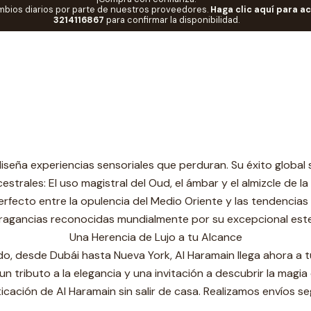
mbios diarios por parte de nuestros proveedores.
Haga clic aquí para a
Inicio
CATEGORIAS
🚀Marcas EI
Al Haramain
3214116867
para confirmar la disponibilidad.
Al Haramain
l Haramain: El Arte de la Perfumería Árabe en Echos Du Parfu
a, Al Haramain ha definido el estándar del lujo oriental. Co
ad de la tradición árabe con la sofisticación de la perfumerí
¿Por qué elegir Al Haramain?
diseña experiencias sensoriales que perduran. Su éxito global 
estrales: El uso magistral del Oud, el ámbar y el almizcle de la
rfecto entre la opulencia del Medio Oriente y las tendencias 
ragancias reconocidas mundialmente por su excepcional estela 
Una Herencia de Lujo a tu Alcance
o, desde Dubái hasta Nueva York, Al Haramain llega ahora a 
un tributo a la elegancia y una invitación a descubrir la magia
ticación de Al Haramain sin salir de casa. Realizamos envíos se