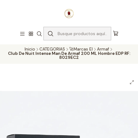
¡Compra con confianza!
Nota:
Los precios de los perfumes originales están sujetos a
cambios diarios por parte de nuestros proveedores.
Haga clic
aquí para actualizar el precio o envíenos un mensaje de
WhatsApp al 3214116867
para confirmar la disponibilidad.
Explorar
Inicio
CATEGORIAS
🚀Marcas EI
Armaf
Club De Nuit Intense Man De Armaf 200 ML Hombre EDP RF:
8029EC2