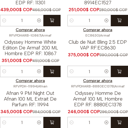
EDP RF: 11301
8914EC1527
439,000$ COP
251,000$ COP
466,000$ COP
280,000$ COP
Cantidad
Cantidad
Comprar ahora
Comprar ahora
RFVPDHARB-10867
|
Armaf
EC8630
|
Armaf
-22%
OFF
-4%
OFF
Odyssey Homme White
Club de Nuit Bling 2.5 EDP
Edition De Armaf 200 ML
VAP RF:EC8630
Hombre EDP RF: 10867
375,000$ COP
390,000$ COP
351,000$ COP
451,000$ COP
Cantidad
Cantidad
Comprar ahora
Comprar ahora
RFVPDH-11994
|
Afnan
RFVPDHARB-8880EC1378
|
Armaf
-10%
OFF
-17%
OFF
Afnan 9 PM Night Out
Odyssey Homme De
Afnan 100 ML Extrait De
Armaf 100 ML Hombre
Parfum RF: 11994
EDP RF: 8880EC1378
345,000$ COP
246,000$ COP
384,000$ COP
296,000$ COP
Cantidad
Cantidad