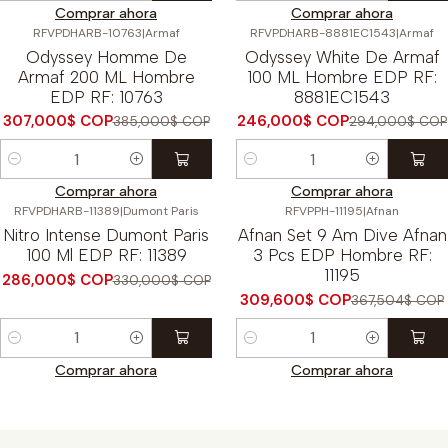
Comprar ahora
Comprar ahora
RFVPDHARB-10763
|
Armaf
RFVPDHARB-8881EC1543
|
Armaf
-20%
OFF
-16%
OFF
Odyssey Homme De
Odyssey White De Armaf
Armaf 200 ML Hombre
100 ML Hombre EDP RF:
EDP RF: 10763
8881EC1543
307,000$ COP
246,000$ COP
385,000$ COP
294,000$ COP
Cantidad
Cantidad
Comprar ahora
Comprar ahora
RFVPDHARB-11389
|
Dumont Paris
RFVPPH-11195
|
Afnan
-13%
OFF
-16%
OFF
Nitro Intense Dumont Paris
Afnan Set 9 Am Dive Afnan
100 Ml EDP RF: 11389
3 Pcs EDP Hombre RF:
11195
286,000$ COP
330,000$ COP
309,600$ COP
367,504$ COP
Cantidad
Cantidad
Comprar ahora
Comprar ahora